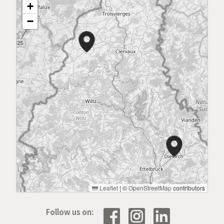
+
−
Leaflet
|
©
OpenStreetMap
contributors
Follow us on: