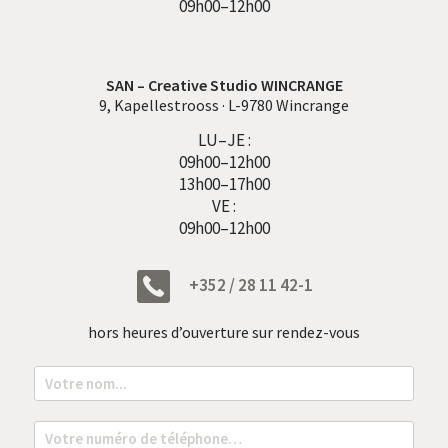
09h00–12h00
SAN – Creative Studio WINCRANGE
9, Kapellestrooss · L-9780 Wincrange
LU–JE :
09h00–12h00
13h00–17h00
VE :
09h00–12h00
+352 / 28 11 42-1
hors heures d’ouverture sur rendez-vous
N
o
m
*
T
é