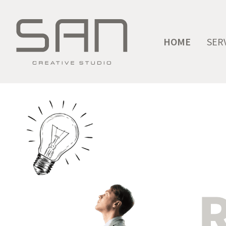
HOME
SER