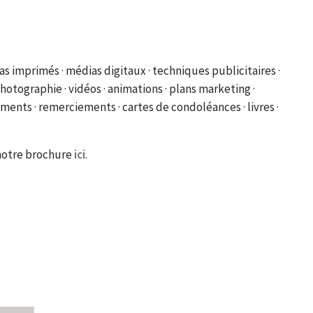
as imprimés · médias digitaux · techniques publicitaires ·
 photographie · vidéos · animations · plans marketing ·
ments · remerciements · cartes de condoléances · livres ·
 notre brochure
ici
.