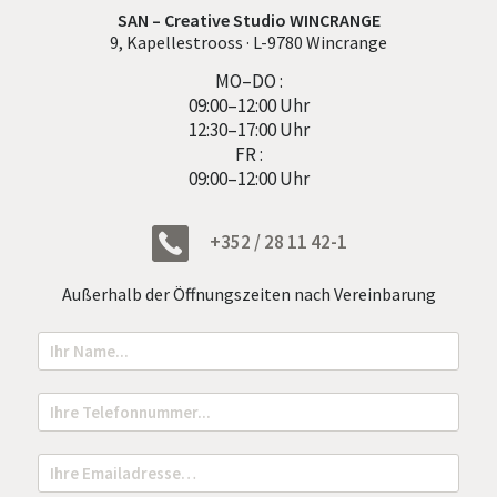
SAN – Creative Studio WINCRANGE
9, Kapellestrooss · L-9780 Wincrange
MO–DO :
09:00–12:00 Uhr
12:30–17:00 Uhr
FR :
09:00–12:00 Uhr
+352 / 28 11 42-1
Außerhalb der Öffnungszeiten nach Vereinbarung
N
o
m
N
T
a
e
m
l
e
e
E
*
f
m
o