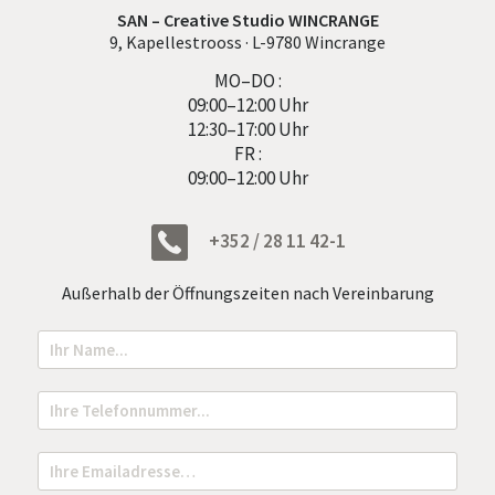
SAN – Creative Studio WINCRANGE
9, Kapellestrooss · L-9780 Wincrange
MO–DO :
09:00–12:00 Uhr
12:30–17:00 Uhr
FR :
09:00–12:00 Uhr
+352 / 28 11 42-1
Außerhalb der Öffnungszeiten nach Vereinbarung
N
o
m
N
T
a
e
m
l
e
e
E
*
f
m
o