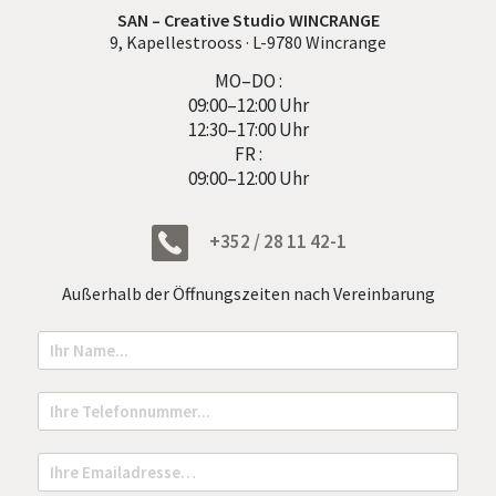
SAN – Creative Studio WINCRANGE
9, Kapellestrooss · L-9780 Wincrange
MO–DO :
09:00–12:00 Uhr
12:30–17:00 Uhr
FR :
09:00–12:00 Uhr
+352 / 28 11 42-1
Außerhalb der Öffnungszeiten nach Vereinbarung
N
o
m
N
T
a
e
m
l
e
e
E
*
f
m
o