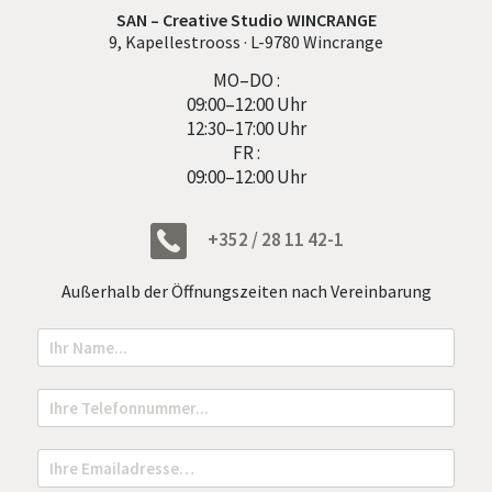
SAN – Creative Studio WINCRANGE
9, Kapellestrooss · L-9780 Wincrange
MO–DO :
09:00–12:00 Uhr
12:30–17:00 Uhr
FR :
09:00–12:00 Uhr
+352 / 28 11 42-1
Außerhalb der Öffnungszeiten nach Vereinbarung
N
o
m
N
T
a
e
m
l
e
e
E
*
f
m
o