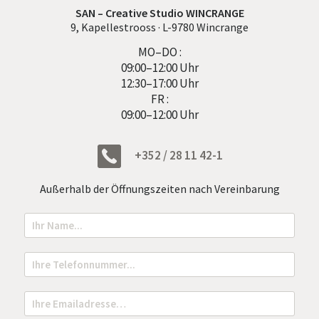
SAN – Creative Studio WINCRANGE
9, Kapellestrooss · L-9780 Wincrange
MO–DO :
09:00–12:00 Uhr
12:30–17:00 Uhr
FR :
09:00–12:00 Uhr
+352 / 28 11 42-1
Außerhalb der Öffnungszeiten nach Vereinbarung
N
o
m
N
T
a
e
m
l
e
e
E
*
f
m
o