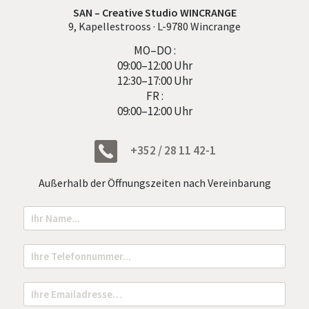
SAN – Creative Studio WINCRANGE
9, Kapellestrooss · L-9780 Wincrange
MO–DO :
09:00–12:00 Uhr
12:30–17:00 Uhr
FR :
09:00–12:00 Uhr
+352 / 28 11 42-1
Außerhalb der Öffnungszeiten nach Vereinbarung
N
o
m
N
T
a
e
m
l
e
e
E
*
f
m
o