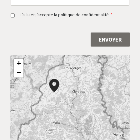
R
J’ai lu et j’accepte la politique de confidentialité.
*
G
P
D
*
ENVOYER
Alternative:
+
−