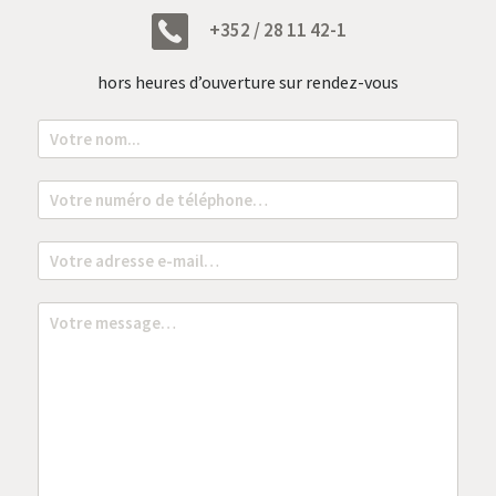
+352 / 28 11 42-1
hors heures d’ouverture sur rendez-vous
N
o
m
*
T
é
l
é
E
p
m
h
a
o
i
M
n
l
e
e
*
s
*
s
a
g
e
*