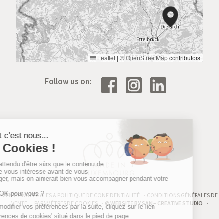
Leaflet
|
©
OpenStreetMap
contributors
Follow us on:
MENTIONS LÉGALES
&
POLITIQUE DE CONFIDENTIALITÉ
CONDITIONS GÉNÉRALES DE
VENTE
PARAMÈTRES DE COOKIES
© WEBSITE BY SAN – CREATIVE STUDIO