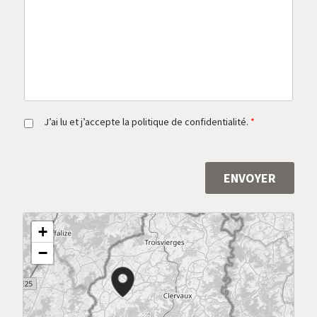
s
a
g
e
*
R
J’ai lu et j’accepte la politique de confidentialité.
*
G
P
D
*
ENVOYER
Alternative:
+
−