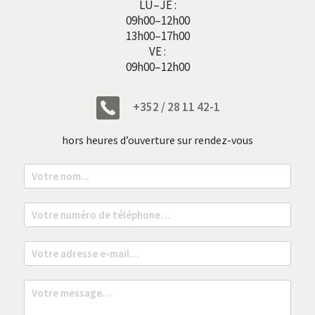
LU–JE :
09h00–12h00
13h00–17h00
VE :
09h00–12h00
+352 / 28 11 42-1
hors heures d’ouverture sur rendez-vous
N
o
m
*
T
é
l
é
E
p
m
h
a
o
i
M
n
l
e
e
*
s
*