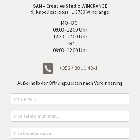
SAN – Creative Studio WINCRANGE
9, Kapellestrooss · L-9780 Wincrange
MO–DO :
09:00–12:00 Uhr
12:30–17:00 Uhr
FR :
09:00–12:00 Uhr
+352 / 28 11 42-1
Außerhalb der Öffnungszeiten nach Vereinbarung
N
o
m
N
T
a
e
m
l
e
e
E
*
f
m
o