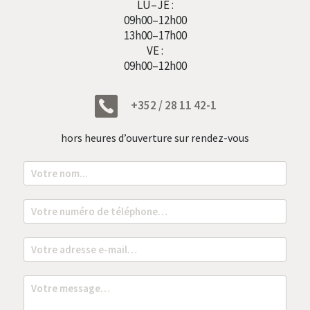
LU–JE :
09h00–12h00
13h00–17h00
VE :
09h00–12h00
+352 / 28 11 42-1
hors heures d’ouverture sur rendez-vous
N
o
m
*
T
é
l
é
E
p
m
h
a
o
i
M
n
l
e
e
*
s
*