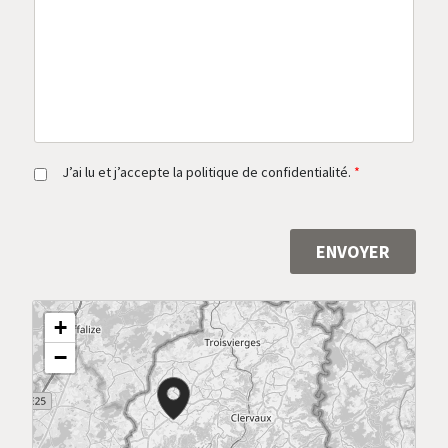
s
a
g
e
*
R
J’ai lu et j’accepte la politique de confidentialité.
*
G
P
D
*
ENVOYER
Alternative:
+
−