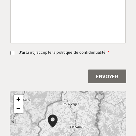
s
a
g
e
*
R
J’ai lu et j’accepte la politique de confidentialité.
*
G
P
D
*
ENVOYER
Alternative:
+
−