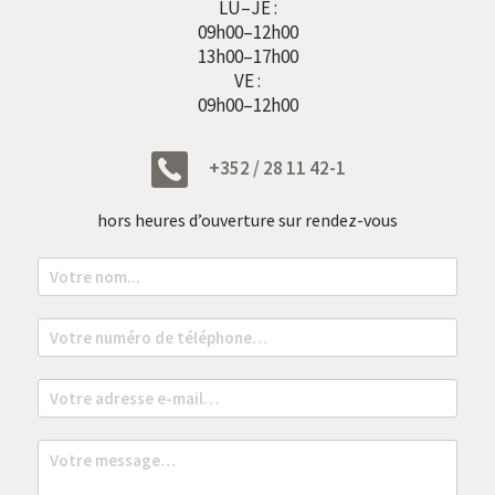
LU–JE :
09h00–12h00
13h00–17h00
VE :
09h00–12h00
+352 / 28 11 42-1
hors heures d’ouverture sur rendez-vous
N
o
m
*
T
é
l
é
E
p
m
h
a
o
i
M
n
l
e
e
*
s
*