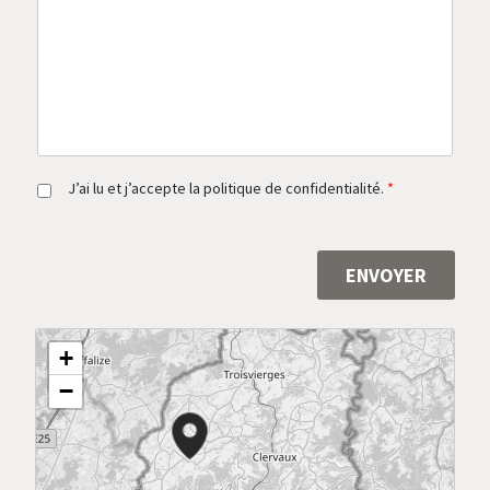
s
a
g
e
*
R
J’ai lu et j’accepte la politique de confidentialité.
*
G
P
D
*
ENVOYER
Alternative:
+
−