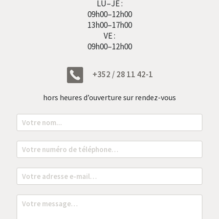
LU–JE :
09h00–12h00
13h00–17h00
VE :
09h00–12h00
+352 / 28 11 42-1
hors heures d’ouverture sur rendez-vous
N
o
m
*
T
é
l
é
E
p
m
h
a
o
i
M
n
l
e
e
*
s
*